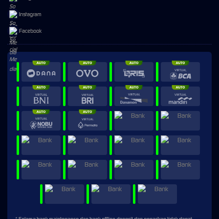
Instagram
Facebook